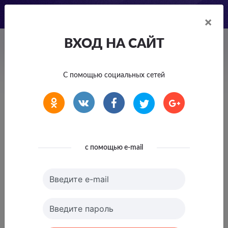
×
ВХОД НА САЙТ
Вопросы и ответы
Главная
С помощью социальных сетей
Все магазины
Revolut dla Biznesu (PL) CPS
Кэшбэк
до
6577.35
в Revolut
Р
с помощью e-mail
dla Biznesu (PL) CPS
активирован
Введите e-mail
Кэшбэк начислится после покупки.
Введите пароль