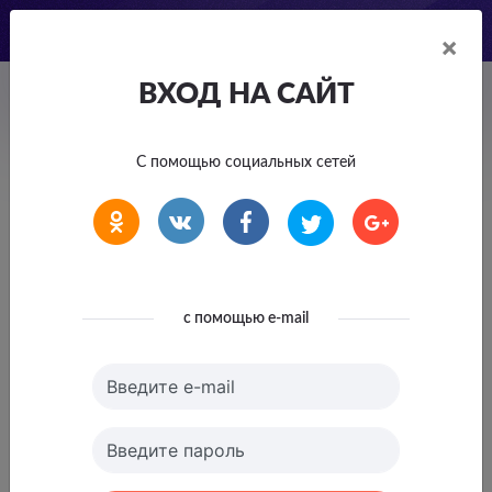
×
ВХОД НА САЙТ
Вопросы и ответы
Главная
С помощью социальных сетей
Все магазины
IQ Option Non-Regulated Many Geos CPA
Кэшбэк
до
39586.95
в IQ
Р
с помощью e-mail
Option Non-Regulated Many
Geos CPA
Введите e-mail
активирован
Введите пароль
Кэшбэк начислится после покупки.