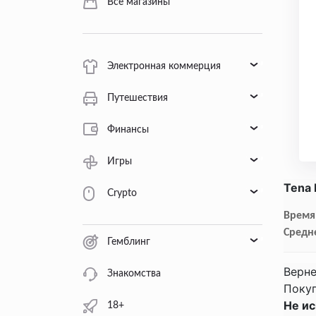
Все магазины
Электронная коммерция
Путешествия
Финансы
Игры
Tena 
Crypto
Время 
Средн
Гемблинг
Верне
Знакомства
Покуп
Не и
18+