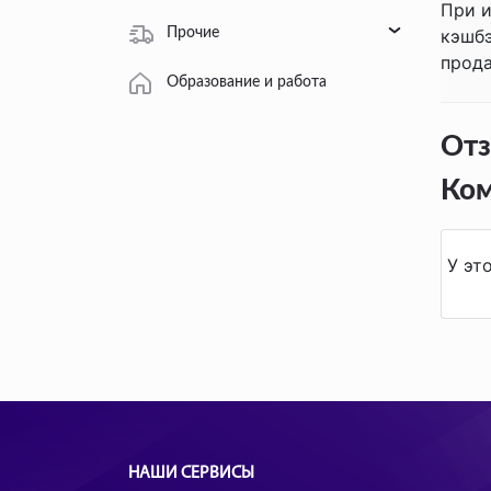
При и
Прочие
кэшбэ
прода
Образование и работа
Отз
Ко
У эт
НАШИ СЕРВИСЫ