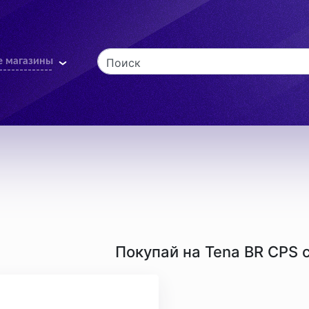
е магазины
Поиск
Покупай на Tena BR CPS 